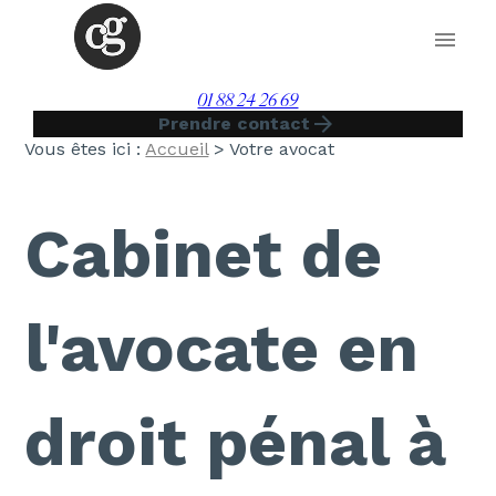
Panneau de gestion des cookies
menu
01 88 24 26 69
arrow_forward
Prendre contact
Vous êtes ici :
Accueil
> Votre avocat
Cabinet de
l'avocate en
droit pénal à