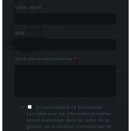
Code postal
Ville
Votre demande concerne
*
En soumettant ce formulaire
j'accepte que les informations saisies
soient exploitées dans le cadre de la
gestion de la relation commerciale et