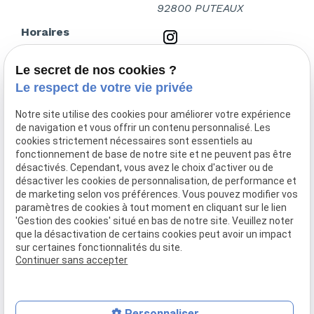
92800 PUTEAUX
Horaires
Lundi - Vendredi
Le secret de nos cookies ?
09:00 - 20:00
Le respect de votre vie privée
Samedi et dimanche
Urgences pénales
Notre site utilise des cookies pour améliorer votre expérience
uniquement
de navigation et vous offrir un contenu personnalisé. Les
cookies strictement nécessaires sont essentiels au
fonctionnement de base de notre site et ne peuvent pas être
Accueil
désactivés. Cependant, vous avez le choix d'activer ou de
Votre avocat
désactiver les cookies de personnalisation, de performance et
Droit pénal
de marketing selon vos préférences. Vous pouvez modifier vos
Droit des étrangers
paramètres de cookies à tout moment en cliquant sur le lien
'Gestion des cookies' situé en bas de notre site. Veuillez noter
Actualités
que la désactivation de certains cookies peut avoir un impact
Contact
sur certaines fonctionnalités du site.
Continuer sans accepter
Mentions légales
Politique de confidentialité
Gestion des cookies
Plan du site
Personnaliser